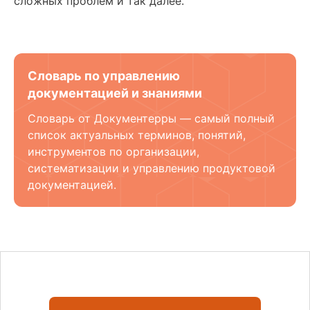
сложных проблем и так далее.
Словарь по управлению
документацией и знаниями
Словарь от Документерры — самый полный
список актуальных терминов, понятий,
инструментов по организации,
систематизации и управлению продуктовой
документацией.