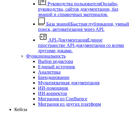
Руководства пользователя
Онлайн-
руководства, сайтов документации, баз
знаний и справочных материалов.
База знаний
Быстрая публикация, умный
поиск, автоматизация через API.
API-Документация
Единое
пространстве API-документации со всеми
другими доками.
Функциональность
Выбор редактора
Единый источник
Аналитика
Брендирование
Мультиязычная документация
ИИ-помощник
ИИ-корректор
Миграция из Confluence
Миграция из других платформ
Кейсы