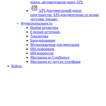
поиск, автоматизация через API.
API-Документация
Единое
пространстве API-документации со всеми
другими доками.
Функциональность
Выбор редактора
Единый источник
Аналитика
Брендирование
Мультиязычная документация
ИИ-помощник
ИИ-корректор
Миграция из Confluence
Миграция из других платформ
Кейсы