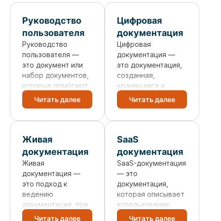
Руководство
Цифровая
пользователя
документация
Руководство
Цифровая
пользователя —
документация —
это документ или
это документация,
набор документов,
созданная,
которые помогают
хранящаяся и
пользователям
используемая в
Читать далее
Читать далее
работать с
электронном виде.
определённой
Она может
системой. Чаще
включать тексты,
всего используется
инструкции, схемы,
Живая
SaaS
в сфере
базы знаний и
документация
документация
информационных
другие материалы,
Живая
SaaS-документация
технологий и
доступные через
документация —
— это
создаётся для
цифровые
это подход к
документация,
программного
устройства и
ведению
которая описывает
обеспечения или
системы. В отличие
документации, при
использование,
аппаратного
от бумажной
котором она
настройку,
Читать далее
Читать далее
оборудования.
документации,