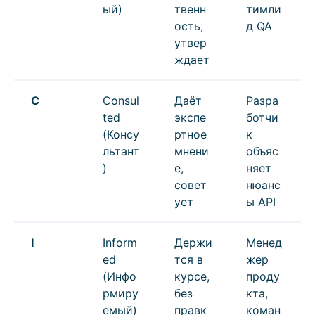
ый)
твенн
тимли
ость,
д QA
утвер
ждает
C
Consul
Даёт
Разра
ted
экспе
ботчи
(Консу
ртное
к
льтант
мнени
объяс
)
е,
няет
совет
нюанс
ует
ы API
I
Inform
Держи
Менед
ed
тся в
жер
(Инфо
курсе,
проду
рмиру
без
кта,
емый)
правк
коман