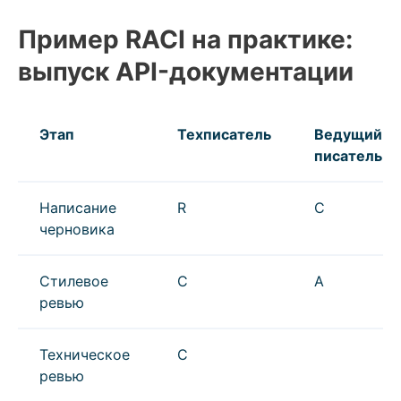
Пример RACI на практике:
выпуск API-документации
Этап
Техписатель
Ведущий
писатель
Написание
R
C
черновика
Стилевое
C
A
ревью
Техническое
C
ревью