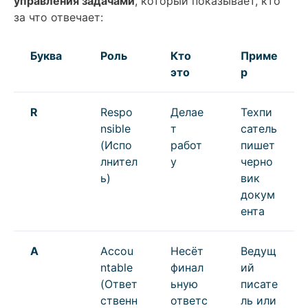
управления задачами
, который показывает, кто
за что отвечает:
Буква
Роль
Кто
Приме
это
р
R
Respo
Делае
Техпи
nsible
т
сатель
(Испо
работ
пишет
лнител
у
черно
ь)
вик
докум
ента
A
Accou
Несёт
Ведущ
ntable
финал
ий
(Ответ
ьную
писате
ственн
ответс
ль или