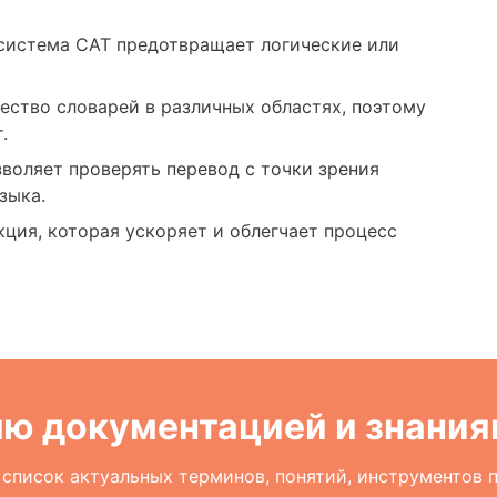
система CAT предотвращает логические или
тво словарей в различных областях, поэтому
.
воляет проверять перевод с точки зрения
зыка.
ция, которая ускоряет и облегчает процесс
ию документацией и знани
писок актуальных терминов, понятий, инструментов п