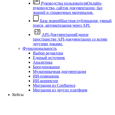
Руководства пользователя
Онлайн-
руководства, сайтов документации, баз
знаний и справочных материалов.
База знаний
Быстрая публикация, умный
поиск, автоматизация через API.
API-Документация
Единое
пространстве API-документации со всеми
другими доками.
Функциональность
Выбор редактора
Единый источник
Аналитика
Брендирование
Мультиязычная документация
ИИ-помощник
ИИ-корректор
Миграция из Confluence
Миграция из других платформ
Кейсы