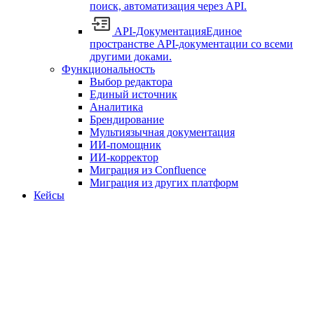
поиск, автоматизация через API.
API-Документация
Единое
пространстве API-документации со всеми
другими доками.
Функциональность
Выбор редактора
Единый источник
Аналитика
Брендирование
Мультиязычная документация
ИИ-помощник
ИИ-корректор
Миграция из Confluence
Миграция из других платформ
Кейсы