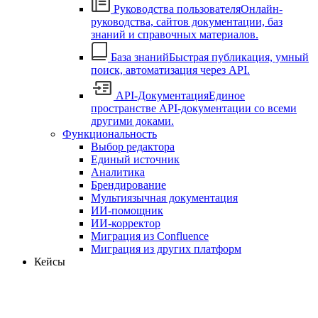
Руководства пользователя
Онлайн-
руководства, сайтов документации, баз
знаний и справочных материалов.
База знаний
Быстрая публикация, умный
поиск, автоматизация через API.
API-Документация
Единое
пространстве API-документации со всеми
другими доками.
Функциональность
Выбор редактора
Единый источник
Аналитика
Брендирование
Мультиязычная документация
ИИ-помощник
ИИ-корректор
Миграция из Confluence
Миграция из других платформ
Кейсы