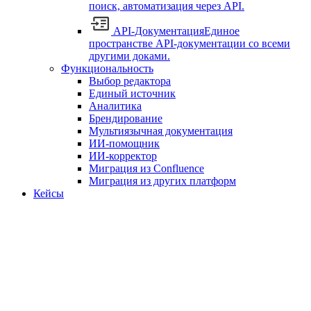
поиск, автоматизация через API.
API-Документация
Единое
пространстве API-документации со всеми
другими доками.
Функциональность
Выбор редактора
Единый источник
Аналитика
Брендирование
Мультиязычная документация
ИИ-помощник
ИИ-корректор
Миграция из Confluence
Миграция из других платформ
Кейсы