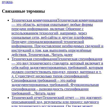
нужна
.
Связанные термины
Техническая коммуникация
Техническая коммуникация
— это область, которая охватывает любые формы
передачи информации, включая: Общение с
использованием технологий, например, через
социальные сети, веб-сайты и другие платформы.
Передачу специализированной технической
информации. Предоставление необходимых сведений и
инструкций о том, как выполнять определённые
действия. Техническая...
Читать далее
Техническая спецификация
Техническая спецификация
— это вид технического стандарта, который включает в
себя набор задокументированных требований, которым
должен соответствовать продукт, проект, материал и т.
д. Существует несколько типов спецификаций:
Спецификация требований – это набор
задокументированных требований. Функциональная
спецификация – разновидность спецификации
требований,...
Читать далее
Технический отчет
Технический отчет — это документ,
описывающий ход, результаты или процесс научного
или технического исследования. Он также может