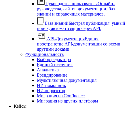
Руководства пользователя
Онлайн-
руководства, сайтов документации, баз
знаний и справочных материалов.
База знаний
Быстрая публикация, умный
поиск, автоматизация через API.
API-Документация
Единое
пространстве API-документации со всеми
другими доками.
Функциональность
Выбор редактора
Единый источник
Аналитика
Брендирование
Мультиязычная документация
ИИ-помощник
ИИ-корректор
Миграция из Confluence
Миграция из других платформ
Кейсы