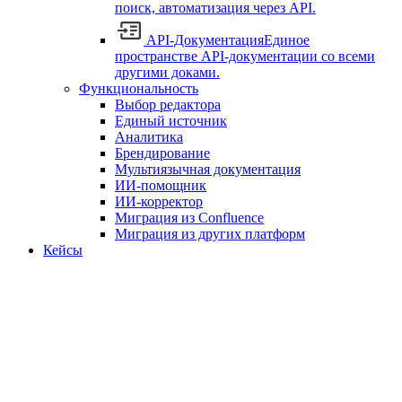
поиск, автоматизация через API.
API-Документация
Единое
пространстве API-документации со всеми
другими доками.
Функциональность
Выбор редактора
Единый источник
Аналитика
Брендирование
Мультиязычная документация
ИИ-помощник
ИИ-корректор
Миграция из Confluence
Миграция из других платформ
Кейсы