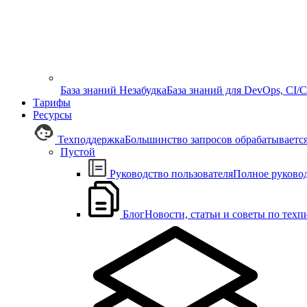
База знаний Незабудка
База знаний для DevOps, CI/
Тарифы
Ресурсы
Техподдержка
Большинство запросов обрабатывается 
Пустой
Руководство пользователя
Полное руковод
Блог
Новости, статьи и советы по техпи