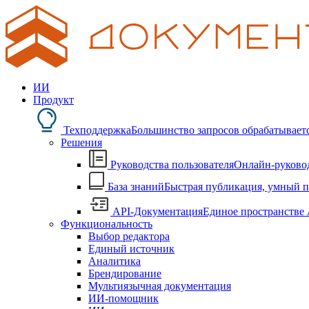
ИИ
Продукт
Техподдержка
Большинство запросов обрабатывается
Решения
Руководства пользователя
Онлайн-руковод
База знаний
Быстрая публикация, умный по
API-Документация
Единое пространстве 
Функциональность
Выбор редактора
Единый источник
Аналитика
Брендирование
Мультиязычная документация
ИИ-помощник