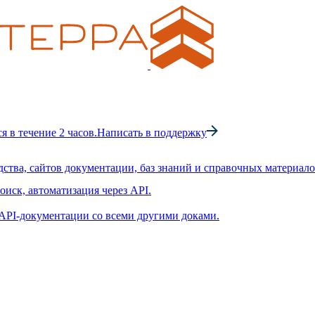
 в течение 2 часов.
Написать в поддержку
ства, сайтов документации, баз знаний и справочных материало
иск, автоматизация через API.
API-документации со всеми другими доками.